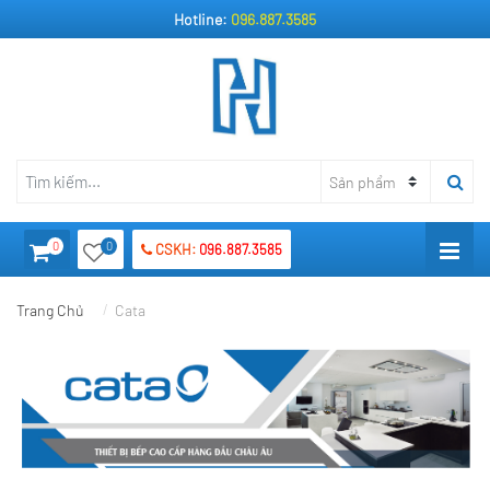
Hotline:
096.887.3585
0
0
CSKH:
096.887.3585
Trang Chủ
Cata