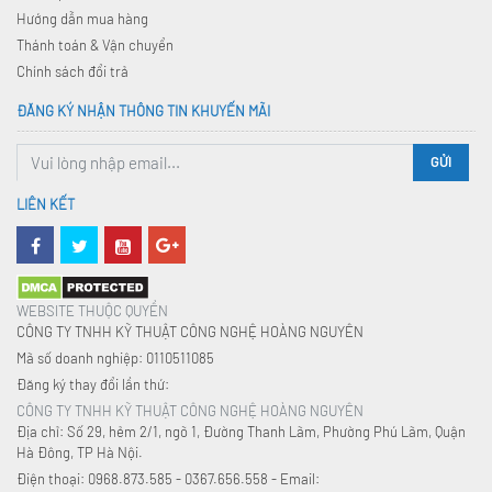
Hướng dẫn mua hàng
Thánh toán & Vận chuyển
Chính sách đổi trả
ĐĂNG KÝ NHẬN THÔNG TIN KHUYẾN MÃI
GỬI
LIÊN KẾT
WEBSITE THUỘC QUYỀN
CÔNG TY TNHH KỸ THUẬT CÔNG NGHỆ HOÀNG NGUYÊN
Mã số doanh nghiệp: 0110511085
Đăng ký thay đổi lần thứ:
CÔNG TY TNHH KỸ THUẬT CÔNG NGHỆ HOÀNG NGUYÊN
Địa chỉ: Số 29, hẻm 2/1, ngõ 1, Đường Thanh Lãm, Phường Phú Lãm, Quận
Hà Đông, TP Hà Nội.
Điện thoại: 0968.873.585 - 0367.656.558 - Email: