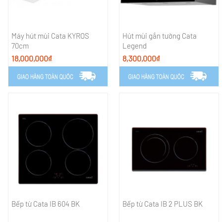
Máy hút mùi Cata KYROS
Hút mùi gắn tường Cata
70cm
Legend
18,000,000₫
8,300,000₫
Bếp từ Cata IB 604 BK
Bếp từ Cata IB 2 PLUS BK