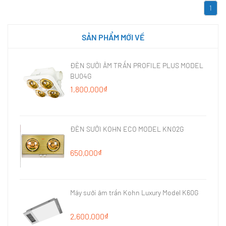
1
SẢN PHẨM MỚI VỀ
ĐÈN SƯỞI ÂM TRẦN PROFILE PLUS MODEL
BU04G
1,800,000₫
ĐÈN SƯỞI KOHN ECO MODEL KN02G
650,000₫
Máy sưởi âm trần Kohn Luxury Model K60G
2,600,000₫