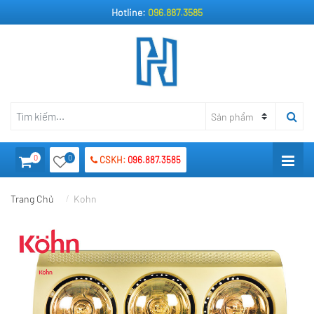
Hotline:
096.887.3585
0
0
CSKH:
096.887.3585
Trang Chủ
Kohn