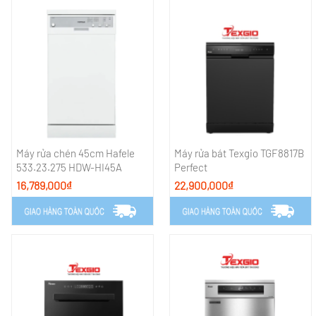
Máy rửa chén 45cm Hafele
Máy rửa bát Texgio TGF8817B
533.23.275 HDW-HI45A
Perfect
16,789,000₫
22,900,000₫