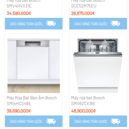
SMV4HVX31E
SCE52M75EU
34,590,000₫
26,875,000₫
Máy Rửa Bát Bán Âm Bosch
Máy rửa bát Bosch
SMI4HCS48E
SMV6ZCX16E
39,690,000₫
48,900,000₫