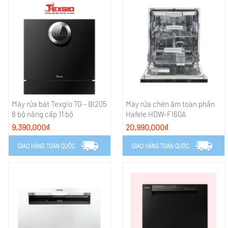
Máy rửa bát Texgio TG - BI205
Máy rửa chén âm toàn phần
8 bộ nâng cấp 11 bộ
Hafele HDW-FI60A
9,390,000₫
20,990,000₫