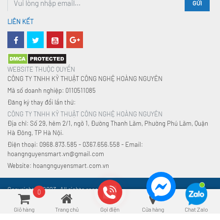
GỬI
LIÊN KẾT
WEBSITE THUỘC QUYỀN
CÔNG TY TNHH KỸ THUẬT CÔNG NGHỆ HOÀNG NGUYÊN
Mã số doanh nghiệp: 0110511085
Đăng ký thay đổi lần thứ:
CÔNG TY TNHH KỸ THUẬT CÔNG NGHỆ HOÀNG NGUYÊN
Địa chỉ: Số 29, hẻm 2/1, ngõ 1, Đường Thanh Lãm, Phường Phú Lãm, Quận
Hà Đông, TP Hà Nội.
Điện thoại: 0968.873.585 - 0367.656.558 - Email:
hoangnguyensmart.vn@gmail.com
Website: hoangnguyensmart.com.vn
Copyright © 2023. All rights reserved.
0
Giỏ hàng
Trang chủ
Gọi điện
Cửa hàng
Chat Zalo
Xu hướng tìm kiếm:
Đồ gia dụng
,
An toàn điện
,
Nhà thông minh
,