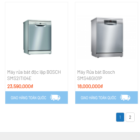
Máy rửa bát độc lập BOSCH
Máy Rửa bát Bosch
SMS2ITI04E
SMS46GI01P
23,590,000₫
18,000,000₫
1
2