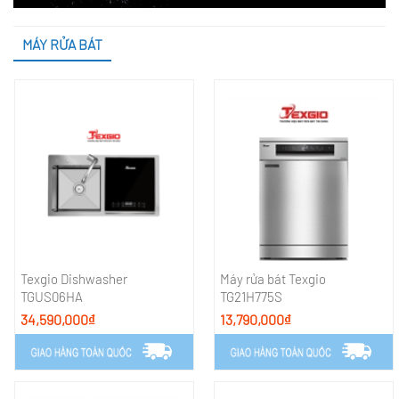
MÁY RỬA BÁT
Texgio Dishwasher
Máy rửa bát Texgio
TGUS06HA
TG21H775S
34,590,000₫
13,790,000₫