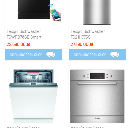
Texgio Dishwasher
Texgio Dishwasher
TGWFD78GB Smart
TG21H775S
22,590,000₫
27,190,000₫
Máy rửa bát Bosch
Máy rửa bát Bosch