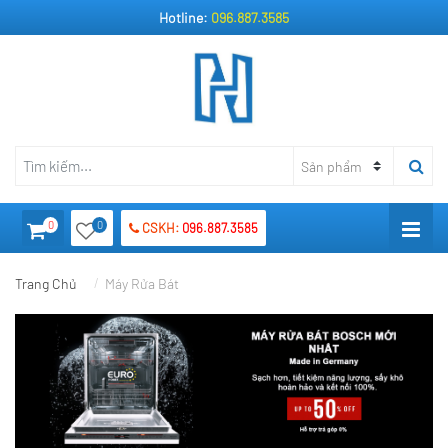
Hotline:
096.887.3585
0
0
CSKH:
096.887.3585
Trang Chủ
Máy Rửa Bát