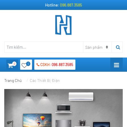
Hotline:
096.887.3585
0
0
CSKH:
096.887.3585
Trang Chủ
Các Thiết Bị Điện