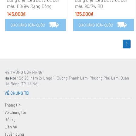
màu 110/9w Rạng Đông
màu 90/7w RD
145,000₫
135,000₫
1
HỆ THỐNG CỬA HÀNG
Hà Nội
: Số 29, hẻm 2/1, ngõ 1, Đường Thanh Lãm, Phường Phú Lãm, Quận
Hà Đông, TP Hà Nội.
VỀ CHÚNG TÔI
Thông tin
Về chúng tôi
Hỗ trợ
Liên hệ
Tuyển dụng