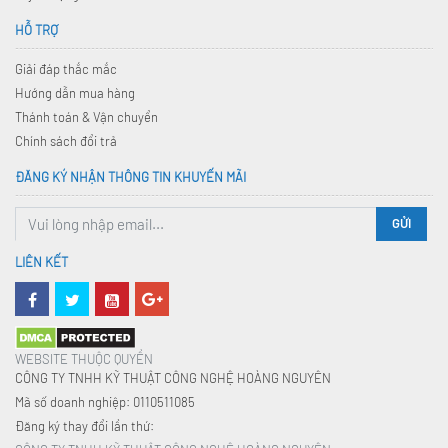
HỖ TRỢ
Giải đáp thắc mắc
Hướng dẫn mua hàng
Thánh toán & Vận chuyển
Chính sách đổi trả
ĐĂNG KÝ NHẬN THÔNG TIN KHUYẾN MÃI
GỬI
LIÊN KẾT
WEBSITE THUỘC QUYỀN
CÔNG TY TNHH KỸ THUẬT CÔNG NGHỆ HOÀNG NGUYÊN
Mã số doanh nghiệp: 0110511085
Đăng ký thay đổi lần thứ: