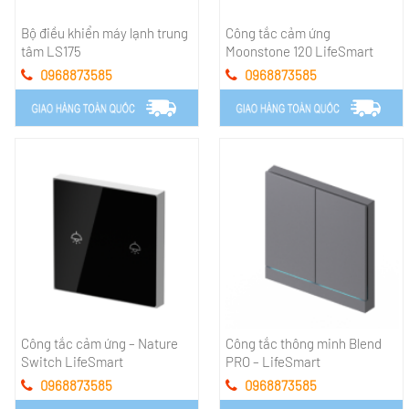
Bộ điều khiển máy lạnh trung
Công tắc cảm ứng
tâm LS175
Moonstone 120 LifeSmart
0968873585
0968873585
Công tắc cảm ứng – Nature
Công tắc thông minh Blend
Switch LifeSmart
PRO – LifeSmart
0968873585
0968873585