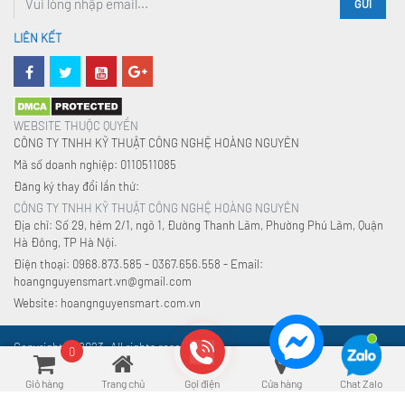
GỬI
LIÊN KẾT
WEBSITE THUỘC QUYỀN
CÔNG TY TNHH KỸ THUẬT CÔNG NGHỆ HOÀNG NGUYÊN
Mã số doanh nghiệp: 0110511085
Đăng ký thay đổi lần thứ:
CÔNG TY TNHH KỸ THUẬT CÔNG NGHỆ HOÀNG NGUYÊN
Địa chỉ: Số 29, hẻm 2/1, ngõ 1, Đường Thanh Lãm, Phường Phú Lãm, Quận
Hà Đông, TP Hà Nội.
Điện thoại: 0968.873.585 - 0367.656.558 - Email:
hoangnguyensmart.vn@gmail.com
Website: hoangnguyensmart.com.vn
Copyright © 2023. All rights reserved.
0
Giỏ hàng
Trang chủ
Gọi điện
Cửa hàng
Chat Zalo
Xu hướng tìm kiếm:
Đồ gia dụng
,
An toàn điện
,
Nhà thông minh
,