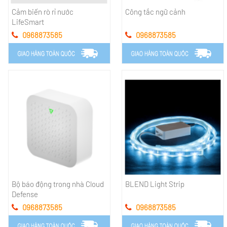
Cảm biến rò rỉ nước
Công tắc ngữ cảnh
LifeSmart
0968873585
0968873585
Bộ báo động trong nhà Cloud
BLEND Light Strip
Defense
0968873585
0968873585