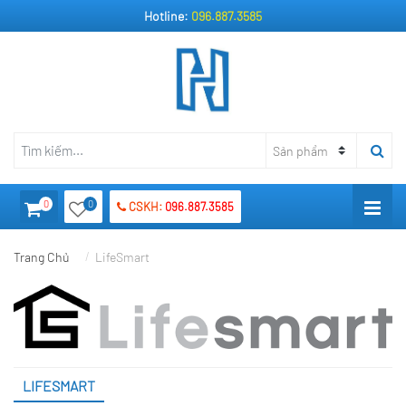
Hotline:
096.887.3585
0
0
CSKH:
096.887.3585
Trang Chủ
LifeSmart
LIFESMART