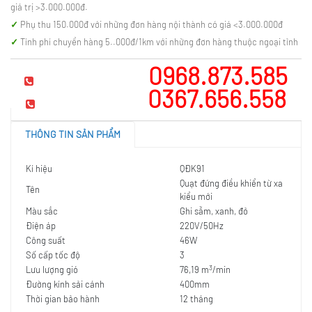
giá trị >3.000.000đ.
Phụ thu 150.000đ với những đơn hàng nội thành có giá <3.000.000đ
Tính phí chuyển hàng 5..000đ/1km với những đơn hàng thuộc ngoại tỉnh
0968.873.585
Hotline tư vấn
0367.656.558
Mua hàng
THÔNG TIN SẢN PHẨM
Kí hiệu
QĐK91
Quạt đứng điều khiển từ xa
Tên
kiểu mới
Màu sắc
Ghi sẫm, xanh, đỏ
Điện áp
220V/50Hz
Công suất
46W
Số cấp tốc độ
3
3
Lưu lượng gió
76,19 m
/min
Đường kính sải cánh
400mm
Thời gian bảo hành
12 tháng