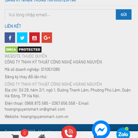
ĐĂNG KÝ NHẬN THÔNG TIN KHUYẾN MÃI
GỬI
LIÊN KẾT
WEBSITE THUỘC QUYỀN
CÔNG TY TNHH KỸ THUẬT CÔNG NGHỆ HOÀNG NGUYÊN
Mã số doanh nghiệp: 0110511085
Đăng ký thay đổi lần thứ:
CÔNG TY TNHH KỸ THUẬT CÔNG NGHỆ HOÀNG NGUYÊN
Địa chỉ: Số 29, hẻm 2/1, ngõ 1, Đường Thanh Lãm, Phường Phú Lãm, Quận
Hà Đông, TP Hà Nội.
Điện thoại: 0968.873.585 - 0367.656.558 - Email:
hoangnguyensmart.vn@gmail.com
Website: hoangnguyensmart.com.vn
Copyright © 2023. All rights reserved.
0