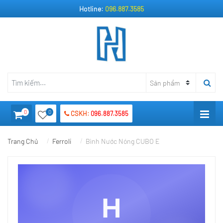
Hotline:
096.887.3585
0
0
CSKH:
096.887.3585
Trang Chủ
Ferroli
Bình Nước Nóng CUBO E