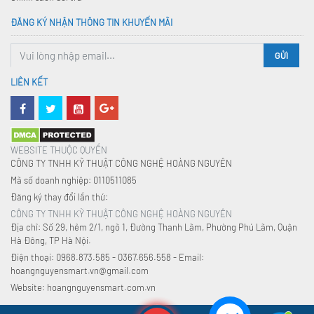
ĐĂNG KÝ NHẬN THÔNG TIN KHUYẾN MÃI
GỬI
LIÊN KẾT
WEBSITE THUỘC QUYỀN
CÔNG TY TNHH KỸ THUẬT CÔNG NGHỆ HOÀNG NGUYÊN
Mã số doanh nghiệp: 0110511085
Đăng ký thay đổi lần thứ:
CÔNG TY TNHH KỸ THUẬT CÔNG NGHỆ HOÀNG NGUYÊN
Địa chỉ: Số 29, hẻm 2/1, ngõ 1, Đường Thanh Lãm, Phường Phú Lãm, Quận
Hà Đông, TP Hà Nội.
Điện thoại: 0968.873.585 - 0367.656.558 - Email:
hoangnguyensmart.vn@gmail.com
Website: hoangnguyensmart.com.vn