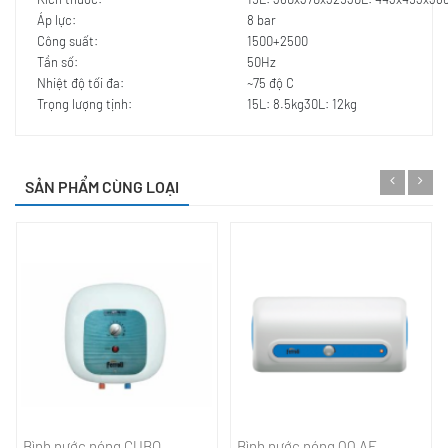
Áp lực:
8 bar
Công suất:
1500+2500
Tần số:
50Hz
Nhiệt độ tối đa:
~75 độ C
Trọng lượng tịnh:
15L: 8.5kg30L: 12kg
SẢN PHẨM CÙNG LOẠI
Bình nước nóng CUBO
Bình nước nóng QQ AE