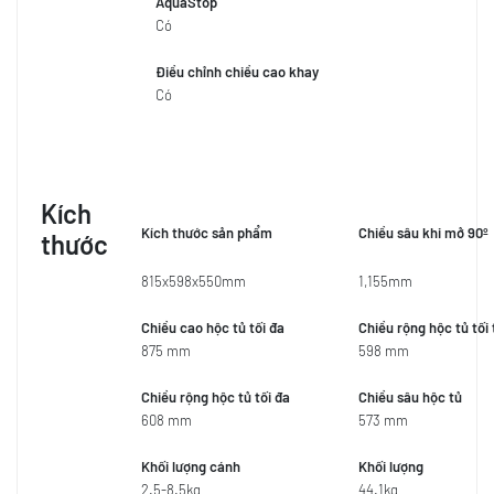
AquaStop
Có
Điều chỉnh chiều cao khay
Có
Kích
Kích thước sản phẩm
Chiều sâu khi mở 90º
thước
815x598x550mm
1,155mm
Chiều cao hộc tủ tối đa
Chiều rộng hộc tủ tối 
875 mm
598 mm
Chiều rộng hộc tủ tối đa
Chiều sâu hộc tủ
608 mm
573 mm
Khối lượng cánh
Khối lượng
2.5-8.5kg
44.1kg