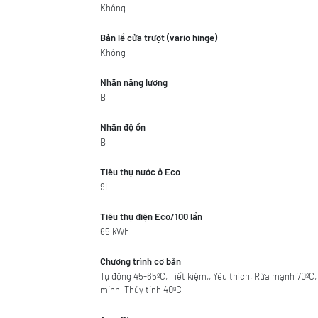
Không
Bản lề cửa trượt (vario hinge)
Không
Nhãn năng lượng
B
Nhãn độ ồn
B
Tiêu thụ nước ở Eco
9L
Tiêu thụ điện Eco/100 lần
65 kWh
Chương trình cơ bản
Tự động 45-65ºC, Tiết kiệm,, Yêu thích, Rửa mạnh 70ºC
minh, Thủy tinh 40ºC