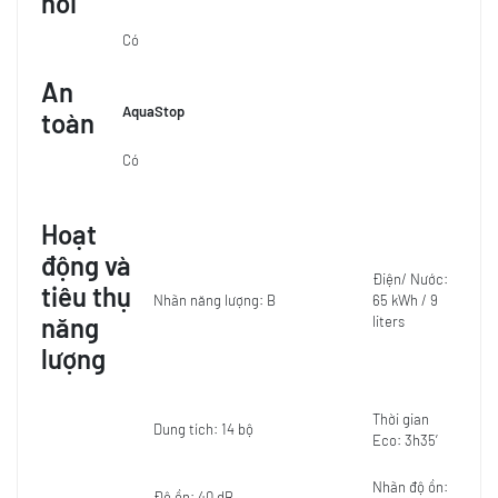
nối
Có
An
AquaStop
toàn
Có
Hoạt
động và
Điện/ Nước:
tiêu thụ
Nhãn năng lượng: B
65 kWh / 9
năng
liters
lượng
Thời gian
Dung tích: 14 bộ
Eco: 3h35′
Nhãn độ ồn:
Độ ồn: 40 dB