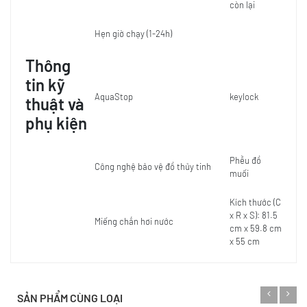
còn lại
Hẹn giờ chạy (1-24h)
Thông
tin kỹ
AquaStop
keylock
thuật và
phụ kiện
Phễu đồ
Công nghệ bảo vệ đồ thủy tinh
muối
Kích thước (C
x R x S): 81.5
Miếng chắn hơi nước
cm x 59.8 cm
x 55 cm
SẢN PHẨM CÙNG LOẠI