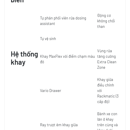
Động cơ
Tự phân phối viên rửa dosing
không chổi
assistant
than
Tự vệ sinh
Vùng rửa
Hệ thống
Khay MaxFlex với điểm chạm màu
tăng cường
khay
đỏ
Extra Clean
Zone
Khay giữa
điều chỉnh
Vario Drawer
với
Rackmatic (3
cấp độ)
Bánh xe con
lăn ở khay
Ray trượt êm khay giữa
trên cùng và