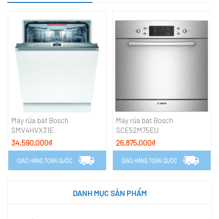
Máy rửa bát Bosch
Máy rửa bát Bosch
SMV4HVX31E
SCE52M75EU
34,590,000₫
26,875,000₫
DANH MỤC SẢN PHẨM