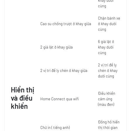
khay dưới
cùng
Chặn bánh xe
Cao su chống trượt ở khay giữa
ở khay dưới
cùng
6 giá lật ở
2 giá lật ở khay giữa
khay dưới
cùng
2 vị trí để ly
2 vị trí để ly chén ở khay giữa
chén ở khay
dưới cùng
Hiển thị
Điều khiển
và điều
Home Connect qua wifi
cảm ứng
khiển
(màu đen)
Đồng hồ hiển
Chữ in ( tiếng anh)
thị thời gian