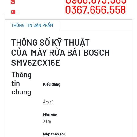
Hotline tư vấn
0367.656.558
Mua hàng
THÔNG TIN SẢN PHẨM
THÔNG SỐ KỸ THUẬT
CỦA MÁY RỬA BÁT BOSCH
SMV6ZCX16E
Thông
tin
Kiểu dáng
chung
Âm tủ
Màu sắc
Xám
Nắp tháo rời