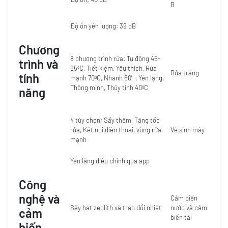
B
Độ ồn yên lượng: 39 dB
Chương
8 chương trình rửa: Tự động 45-
trình và
65ºC, Tiết kiệm, Yêu thích, Rửa
Rửa tráng
tính
mạnh 70ºC, Nhanh 60′, Yên lặng,
Thông minh, Thủy tinh 40ºC
năng
4 tùy chọn: Sấy thêm, Tăng tốc
rửa, Kết nối điện thoại, vùng rửa
Vệ sinh máy
mạnh
Yên lặng điều chỉnh qua app
Công
nghệ và
Cảm biến
Sấy hạt zeolith và trao đổi nhiệt
nước và cảm
cảm
biến tải
biến