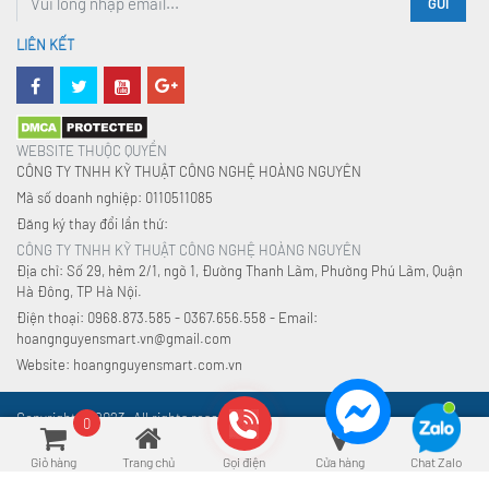
GỬI
LIÊN KẾT
WEBSITE THUỘC QUYỀN
CÔNG TY TNHH KỸ THUẬT CÔNG NGHỆ HOÀNG NGUYÊN
Mã số doanh nghiệp: 0110511085
Đăng ký thay đổi lần thứ:
CÔNG TY TNHH KỸ THUẬT CÔNG NGHỆ HOÀNG NGUYÊN
Địa chỉ: Số 29, hẻm 2/1, ngõ 1, Đường Thanh Lãm, Phường Phú Lãm, Quận
Hà Đông, TP Hà Nội.
Điện thoại: 0968.873.585 - 0367.656.558 - Email:
hoangnguyensmart.vn@gmail.com
Website: hoangnguyensmart.com.vn
Copyright © 2023. All rights reserved.
0
Giỏ hàng
Trang chủ
Gọi điện
Cửa hàng
Chat Zalo
Xu hướng tìm kiếm:
Đồ gia dụng
,
An toàn điện
,
Nhà thông minh
,