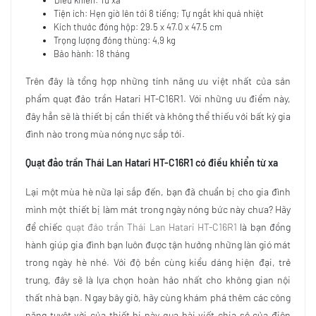
Điều khiển: Từ xa
Tiện ích: Hẹn giờ lên tới 8 tiếng; Tự ngắt khi quá nhiệt
Kích thước đóng hộp: 29.5 x 47.0 x 47.5 cm
Trọng lượng đóng thùng: 4,9 kg
Bảo hành: 18 tháng
Trên đây là tổng hợp những tính năng ưu việt nhất của sản
phẩm quạt đảo trần Hatari HT-C16R1. Với những ưu điểm này,
đây hẳn sẽ là thiết bị cần thiết và không thể thiếu với bất kỳ gia
đình nào trong mùa nóng nực sắp tới.
Quạt đảo trần Thái Lan Hatari HT-C16R1 có điều khiển từ xa
Lại một mùa hè nữa lại sắp đến, bạn đã chuẩn bị cho gia đình
mình một thiết bị làm mát trong ngày nóng bức này chưa? Hãy
để chiếc
quạt đảo trần Thái Lan Hatari HT-C16R1
là bạn đồng
hành giúp gia đình bạn luôn được tận hưởng những làn gió mát
trong ngày hè nhé. Với độ bền cùng kiểu dáng hiện đại, trẻ
trung, đây sẽ là lựa chọn hoàn hảo nhất cho không gian nội
thất nhà bạn. Ngay bây giờ, hãy cùng khám phá thêm các công
năng tuyệt vời của thiết bị này qua bài viết chia sẻ của điện