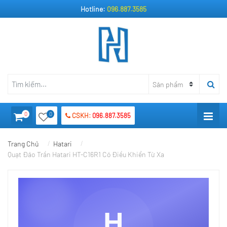
Hotline:
096.887.3585
0
0
CSKH:
096.887.3585
Trang Chủ
Hatari
Quạt Đảo Trần Hatari HT-C16R1 Có Điều Khiển Từ Xa