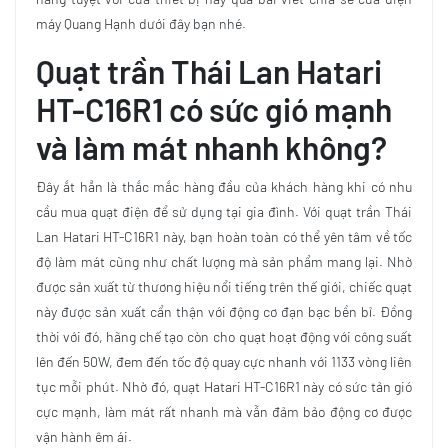
máy Quang Hạnh dưới đây bạn nhé.
Quạt trần Thái Lan Hatari
HT-C16R1 có sức gió mạnh
và làm mát nhanh không?
Đây ắt hẳn là thắc mắc hàng đầu của khách hàng khi có nhu
cầu mua quạt điện để sử dụng tại gia đình. Với quạt trần Thái
Lan Hatari HT-C16R1 này, bạn hoàn toàn có thể yên tâm về tốc
độ làm mát cũng như chất lượng mà sản phẩm mang lại. Nhờ
được sản xuất từ thương hiệu nổi tiếng trên thế giới, chiếc quạt
này được sản xuất cẩn thận với động cơ đạn bạc bền bỉ. Đồng
thời với đó, hãng chế tạo còn cho quạt hoạt động với công suất
lên đến 50W, đem đến tốc độ quay cực nhanh với 1133 vòng liên
tục mỗi phút. Nhờ đó, quạt Hatari HT-C16R1 này có sức tản gió
cực mạnh, làm mát rất nhanh mà vẫn đảm bảo động cơ được
vận hành êm ái.