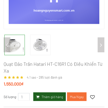
Quạt Đảo Trần Hatari HT-C16R1 Có Điều Khiển Từ
Xa
4.1
sao -
285
lượt đánh giá
1,550,000₫
Thêm giỏ hàng
Mua Ngay
Số lượng: