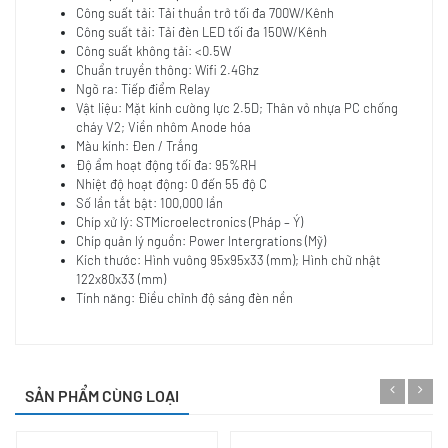
Công suất tải: Tải thuần trở tối đa 700W/Kênh
Công suất tải: Tải đèn LED tối đa 150W/Kênh
Công suất không tải: <0.5W
Chuẩn truyền thông: Wifi 2.4Ghz
Ngõ ra: Tiếp điểm Relay
Vật liệu: Mặt kính cường lực 2.5D; Thân vỏ nhựa PC chống
cháy V2; Viền nhôm Anode hóa
Màu kính: Đen / Trắng
Độ ẩm hoạt động tối đa: 95%RH
Nhiệt độ hoạt động: 0 đến 55 độ C
Số lần tắt bật: 100,000 lần
Chíp xử lý: STMicroelectronics (Pháp – Ý)
Chíp quản lý nguồn: Power Intergrations (Mỹ)
Kích thước: Hình vuông 95x95x33 (mm); Hình chữ nhật
122x80x33 (mm)
Tính năng: Điều chỉnh độ sáng đèn nền
SẢN PHẨM CÙNG LOẠI