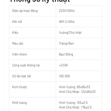
Điện áp hoạt động
220V/50Hz
Kết nối
Wifi 2,4Ghz
Kiểu
Vuông/Chữ nhật
Màu sắc
Trắng/Đen
Viền nhôm
Bạc/Đồng
Công suất không tải
<0,5W
Số lần bật tắt
100.000
Kích thước
Hình Vuông: 95x95x33
Hình Chữ Nhật: 122x80x33
Khối lượng
Hình Vuông: 155±0.5
Hình Chữ Nhật: 176±0.5