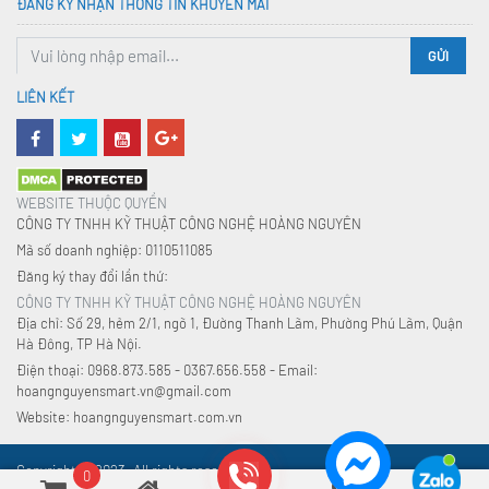
ĐĂNG KÝ NHẬN THÔNG TIN KHUYẾN MÃI
GỬI
LIÊN KẾT
WEBSITE THUỘC QUYỀN
CÔNG TY TNHH KỸ THUẬT CÔNG NGHỆ HOÀNG NGUYÊN
Mã số doanh nghiệp: 0110511085
Đăng ký thay đổi lần thứ:
CÔNG TY TNHH KỸ THUẬT CÔNG NGHỆ HOÀNG NGUYÊN
Địa chỉ: Số 29, hẻm 2/1, ngõ 1, Đường Thanh Lãm, Phường Phú Lãm, Quận
Hà Đông, TP Hà Nội.
Điện thoại: 0968.873.585 - 0367.656.558 - Email:
hoangnguyensmart.vn@gmail.com
Website: hoangnguyensmart.com.vn
Copyright © 2023. All rights reserved.
0