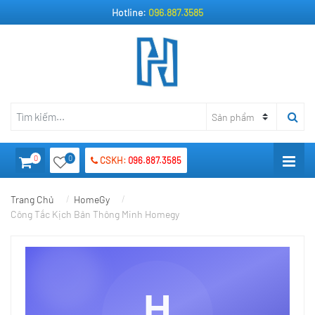
Hotline:
096.887.3585
0
0
CSKH:
096.887.3585
Trang Chủ
HomeGy
Công Tắc Kịch Bản Thông Minh Homegy