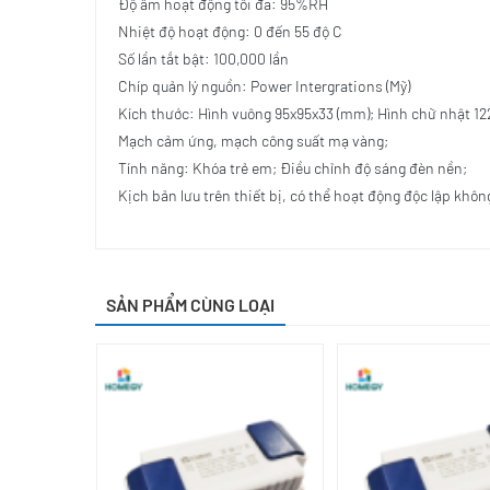
Độ ẩm hoạt động tối đa: 95%RH
Nhiệt độ hoạt động: 0 đến 55 độ C
Số lần tắt bật: 100,000 lần
Chíp quản lý nguồn: Power Intergrations (Mỹ)
Kích thước: Hình vuông 95x95x33 (mm); Hình chữ nhật 1
Mạch cảm ứng, mạch công suất mạ vàng;
Tính năng: Khóa trẻ em; Điều chỉnh độ sáng đèn nền;
Kịch bản lưu trên thiết bị, có thể hoạt động độc lập khô
SẢN PHẨM CÙNG LOẠI