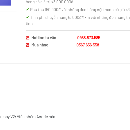
hàng có giá trị >3.000.000đ.
Phụ thu 150.000đ với những đơn hàng nội thành có giá <
Tính phí chuyển hàng 5..000đ/1km với những đơn hàng t
tỉnh
Hotline tư vấn
0968.873.585
Mua hàng
0367.656.558
ng cháy V2; Viền nhôm Anode hóa