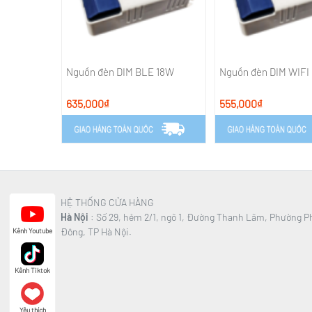
ở ngang
Nguồn đèn DIM BLE 18W
Nguồn đèn DIM WIFI
635,000₫
555,000₫
HỆ THỐNG CỬA HÀNG
Hà Nội
: Số 29, hẻm 2/1, ngõ 1, Đường Thanh Lãm, Phường 
Đông, TP Hà Nội.
Kênh Youtube
Kênh Tiktok
Yêu thích