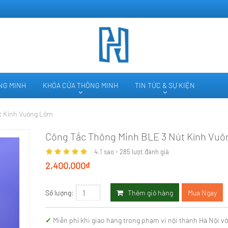
ÔNG MINH
KHÓA CỬA THÔNG MINH
TIN TỨC & SỰ KIỆN
t Kính Vuông Lõm
Công Tắc Thông Minh BLE 3 Nút Kính Vu
4.1
sao -
285
lượt đánh giá
2,400,000₫
Thêm giỏ hàng
Mua Ngay
Số lượng:
Miễn phí khi giao hàng trong phạm vi nội thành Hà Nội vớ