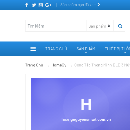
Sản phẩm bạn đã xem
TRANG CHỦ
SẢN PHẨM
THIẾT BỊ TH
Trang Chủ
HomeGy
Công Tắc Thông Minh BLE 3 Nú