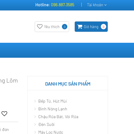
Hotline:
096.887.3585
Tài khoản
Yêu thích
Giỏ hàng
0
0
ông Lõm
DANH MỤC SẢN PHẨM
Bếp Từ, Hút Mùi
Bình Nóng Lạnh
Chậu Rửa Bát, Vòi Rửa
Đèn Sưởi
i đơn
Máy Lọc Nước