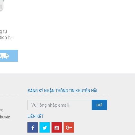
Cảm biến hiện diện local loại 2
Đầu ghi hình camera IP
kênh
g tự
1,570,000₫
0968873585
tích hợp
ĐĂNG KÝ NHẬN THÔNG TIN KHUYẾN MÃI
GỬI
ng
LIÊN KẾT
chuyển