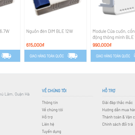
 6.7W
Nguồn đèn DIM BLE 12W
Module Cửa cuốn, cổn
động thông minh BLE 
từ cửa
615,000₫
990,000₫
VỀ CHÚNG TÔI
HỖ TRỢ
Phú Lãm, Quận Hà
Thông tin
Giải đáp thắc mắc
Về chúng tôi
Hướng dẫn mua hà
Hỗ trợ
Thánh toán & Vận 
Liên hệ
Chính sách đổi trả
Tuyển dụng