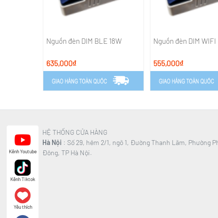
ở ngang
Nguồn đèn DIM BLE 18W
Nguồn đèn DIM WIFI
635,000₫
555,000₫
HỆ THỐNG CỬA HÀNG
Hà Nội
: Số 29, hẻm 2/1, ngõ 1, Đường Thanh Lãm, Phường 
Đông, TP Hà Nội.
Kênh Youtube
Kênh Tiktok
Yêu thích