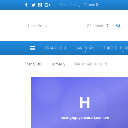
Sản phẩm bạn đã xem
TRANG CHỦ
SẢN PHẨM
THIẾT BỊ TH
Trang Chủ
HomeGy
Điều Khiển Từ Xa RF