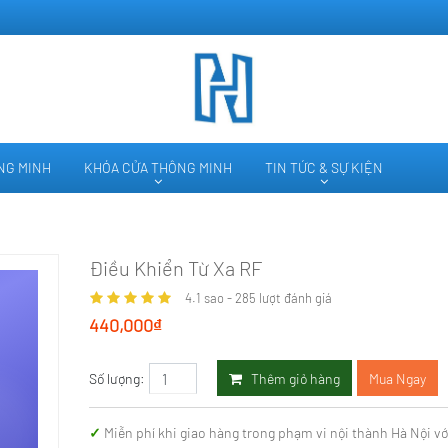
ÔNG MINH
KHÓA CỬA THÔNG MINH
TIN TỨC & SỰ KIỆN
Điều Khiển Từ Xa RF
4.1
sao -
285
lượt đánh giá
440,000₫
Thêm giỏ hàng
Mua Ngay
Số lượng:
Miễn phí khi giao hàng trong phạm vi nội thành Hà Nội vớ