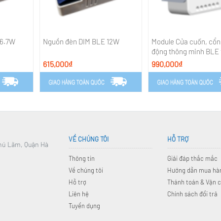
 6.7W
Nguồn đèn DIM BLE 12W
Module Cửa cuốn, cổn
động thông minh BLE 
từ cửa
615,000₫
990,000₫
VỀ CHÚNG TÔI
HỖ TRỢ
Phú Lãm, Quận Hà
Thông tin
Giải đáp thắc mắc
Về chúng tôi
Hướng dẫn mua hà
Hỗ trợ
Thánh toán & Vận 
Liên hệ
Chính sách đổi trả
Tuyển dụng