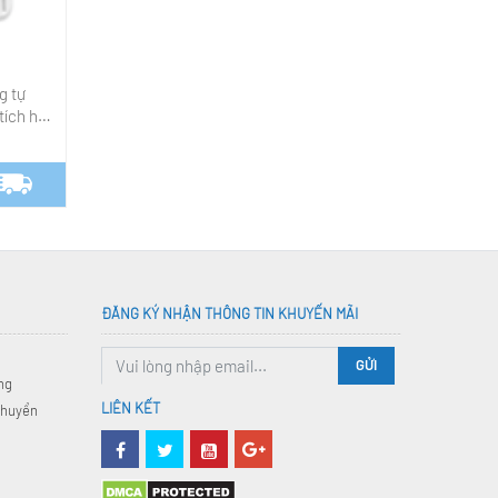
Cảm biến hiện diện local loại 2
Đầu ghi hình camera IP
kênh
g tự
1,570,000₫
0968873585
tích hợp
ĐĂNG KÝ NHẬN THÔNG TIN KHUYẾN MÃI
GỬI
ng
LIÊN KẾT
chuyển