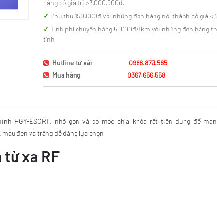
hàng có giá trị >3.000.000đ.
Phụ thu 150.000đ với những đơn hàng nội thành có giá <
Tính phí chuyển hàng 5..000đ/1km với những đơn hàng t
tỉnh
Hotline tư vấn
0968.873.585
Mua hàng
0367.656.558
 ninh HGY-ESCRT, nhỏ gọn và có móc chìa khóa rất tiện dụng để man
 màu đen và trắng dễ dàng lựa chọn
 từ xa RF