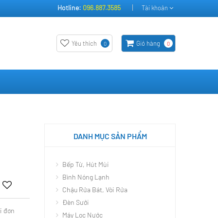
Hotline:
096.887.3585
Tài khoản
Yêu thích
Giỏ hàng
0
0
DANH MỤC SẢN PHẨM
Bếp Từ, Hút Mùi
Bình Nóng Lạnh
Chậu Rửa Bát, Vòi Rửa
Đèn Sưởi
i đơn
Máy Lọc Nước