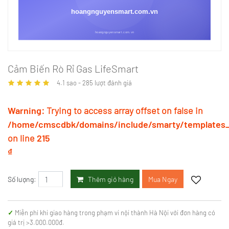
Cảm Biến Rò Rỉ Gas LifeSmart
4.1
sao -
285
lượt đánh giá
Warning
: Trying to access array offset on false in
/home/cmscdbk/domains/include/smarty/templates_c
on line
215
₫
Thêm giỏ hàng
Mua Ngay
Số lượng:
Miễn phí khi giao hàng trong phạm vi nội thành Hà Nội với đơn hàng có
giá trị >3.000.000đ.