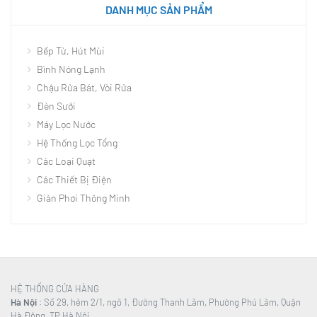
DANH MỤC SẢN PHẨM
Bếp Từ, Hút Mùi
Bình Nóng Lạnh
Chậu Rửa Bát, Vòi Rửa
Đèn Sưởi
Máy Lọc Nước
Hệ Thống Lọc Tổng
Các Loại Quạt
Các Thiết Bị Điện
Giàn Phơi Thông Minh
HỆ THỐNG CỬA HÀNG
Hà Nội
: Số 29, hẻm 2/1, ngõ 1, Đường Thanh Lãm, Phường Phú Lãm, Quận
Hà Đông, TP Hà Nội.