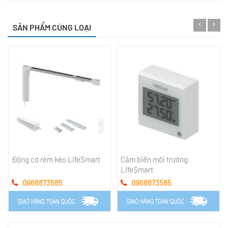
SẢN PHẨM CÙNG LOẠI
Động cơ rèm kéo LifeSmart
Cảm biến môi trường
LifeSmart
0968873585
0968873585