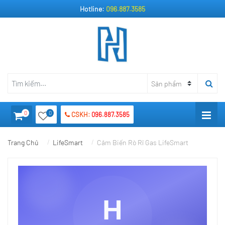
Hotline:
096.887.3585
0
0
CSKH:
096.887.3585
Trang Chủ
LifeSmart
Cảm Biến Rò Rỉ Gas LifeSmart