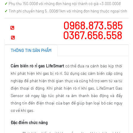
Phụ thu 150.000đ với những đơn hàng nội thành có giá <3.000.000đ
Tính phí chuyển hàng 5..000đ/1km với những đơn hàng thuộc ngoại tỉnh
0968.873.585
Hotline tư vấn
0367.656.558
Mua hàng
THÔNG TIN SẢN PHẨM
Cảm biến rò rỉ gas LifeSmart
có thể đưa ra cảnh báo kịp thời
khi phát hiện khí gas bị rò rỉ. Sử dụng các cảm biến cấp công
nghiệp để phát hiện thời gian thực và cũng hỗ trợ xem từ xa từ
điện thoại di động. Khi phát hiện rò rỉ khí gas, LifeSmart Gas
Sensor sẽ ngay lập tức phát ra âm thanh báo động và đẩy
thông tin đến điện thoại của bạn để giúp bạn loại bỏ các nguy
cơ về khí gas.
Đặc điểm chức năng