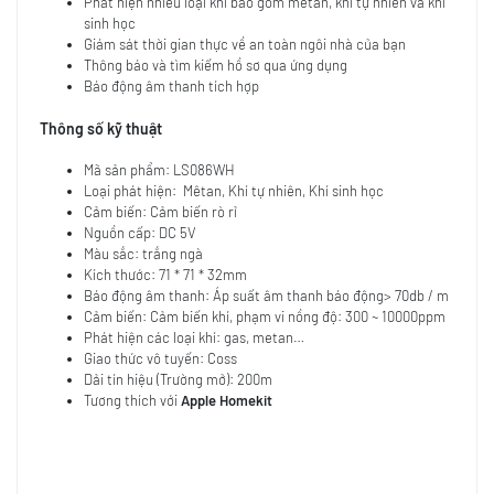
Phát hiện nhiều loại khí bao gồm mêtan, khí tự nhiên và khí
sinh học
Giám sát thời gian thực về an toàn ngôi nhà của bạn
Thông báo và tìm kiếm hồ sơ qua ứng dụng
Báo động âm thanh tích hợp
Thông số kỹ thuật
Mã sản phẩm: LS086WH
Loại phát hiện: Mêtan, Khí tự nhiên, Khí sinh học
Cảm biến: Cảm biến rò rỉ
Nguồn cấp: DC 5V
Màu sắc: trắng ngà
Kích thước: 71 * 71 * 32mm
Báo động âm thanh: Áp suất âm thanh báo động> 70db / m
Cảm biến: Cảm biến khí, phạm vi nồng độ: 300 ~ 10000ppm
Phát hiện các loại khí: gas, metan…
Giao thức vô tuyến: Coss
Dải tín hiệu (Trường mở): 200m
Tương thích với
Apple Homekit