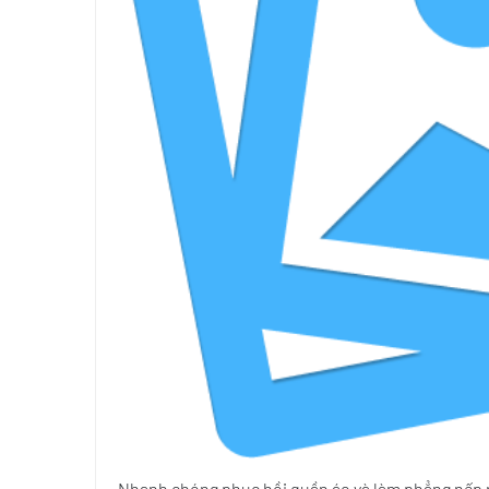
Nhanh chóng phục hồi quần áo và làm phẳng nếp n