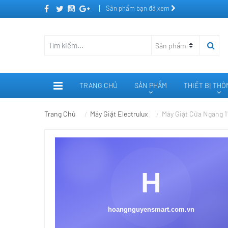
Sản phẩm bạn đã xem
TRANG CHỦ
SẢN PHẨM
THIẾT BỊ TH
Trang Chủ
Máy Giặt Electrulux
Máy Giặt Cửa Ngang 1