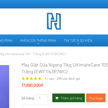
ÔNG MINH
KHÓA CỬA THÔNG MINH
TIN TỨC & SỰ KIỆN
1kg UltimateCare 700 - Trắng (EWF1143R7WC)
Máy Giặt Cửa Ngang 11kg UltimateCare 700
Trắng (EWF1143R7WC)
4.1
sao -
285
lượt đánh giá
17,690,000₫
Thêm giỏ hàng
Mua Ngay
Số lượng: