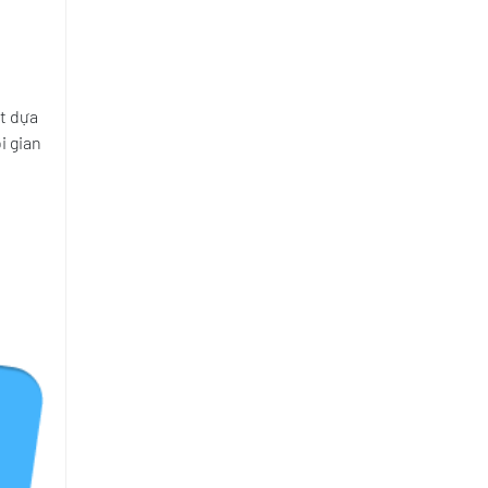
ất dựa
i gian