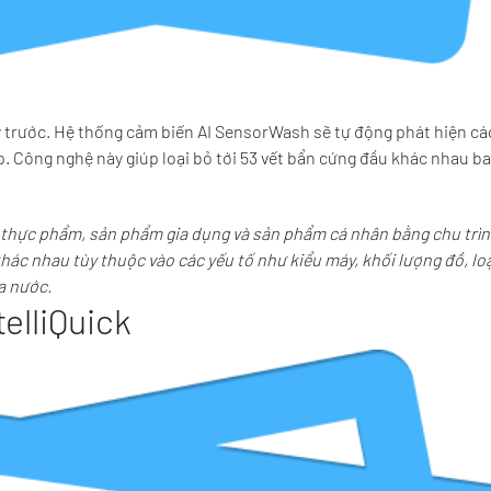
ý trước. Hệ thống cảm biến AI SensorWash sẽ tự động phát hiện cá
ợp. Công nghệ này giúp loại bỏ tới 53 vết bẩn cứng đầu khác nhau b
ừ thực phẩm, sản phẩm gia dụng và sản phẩm cá nhân bằng chu trì
hác nhau tùy thuộc vào các yếu tố như kiểu máy, khối lượng đồ, loạ
ủa nước.
elliQuick