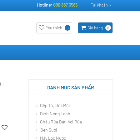
Hotline:
096.887.3585
Tài khoản
Yêu thích
Giỏ hàng
0
0
 -
DANH MỤC SẢN PHẨM
Bếp Từ, Hút Mùi
Bình Nóng Lạnh
Chậu Rửa Bát, Vòi Rửa
Đèn Sưởi
Máy Lọc Nước