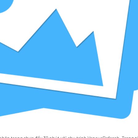
hăn trong chưa đầy 30 phút với chu trình VapourRefresh. Trang 