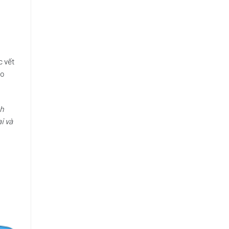
c vết
ao
nh
i và