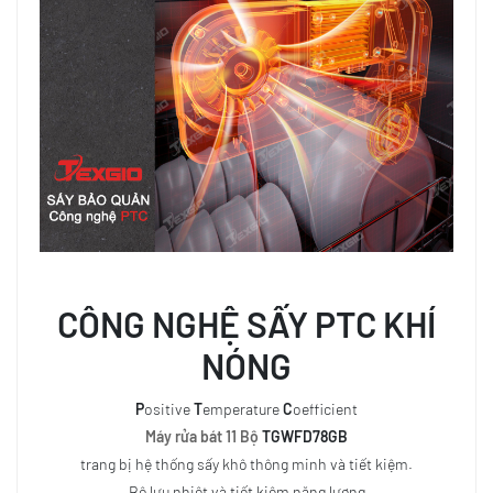
CÔNG NGHỆ
SẤY PTC
KHÍ
NÓNG
P
ositive
T
emperature
C
oefficient
Máy rửa bát 11 Bộ
TGWFD78GB
trang bị hệ thống sấy khô thông minh và tiết kiệm.
Bộ lưu nhiệt và tiết kiệm năng lượng