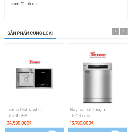
chén đĩa tối ưu
SẢN PHẨM CÙNG LOẠI
Texgio Dishwasher
Máy rửa bát Texgio
TGUS06HA
TG21H775S
34,590,000₫
13,790,000₫