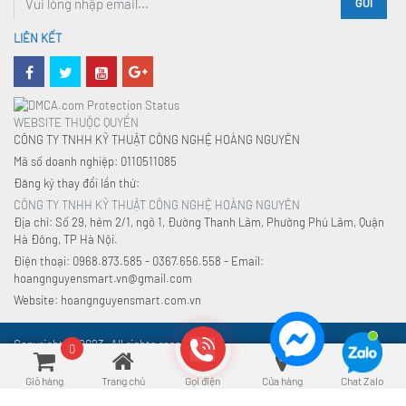
GỬI
LIÊN KẾT
WEBSITE THUỘC QUYỀN
CÔNG TY TNHH KỸ THUẬT CÔNG NGHỆ HOÀNG NGUYÊN
Mã số doanh nghiệp: 0110511085
Đăng ký thay đổi lần thứ:
CÔNG TY TNHH KỸ THUẬT CÔNG NGHỆ HOÀNG NGUYÊN
Địa chỉ: Số 29, hẻm 2/1, ngõ 1, Đường Thanh Lãm, Phường Phú Lãm, Quận
Hà Đông, TP Hà Nội.
Điện thoại: 0968.873.585 - 0367.656.558 - Email:
hoangnguyensmart.vn@gmail.com
Website: hoangnguyensmart.com.vn
Copyright © 2023. All rights reserved.
0
Giỏ hàng
Trang chủ
Gọi điện
Cửa hàng
Chat Zalo
Xu hướng tìm kiếm:
Đồ gia dụng
,
An toàn điện
,
Nhà thông minh
,