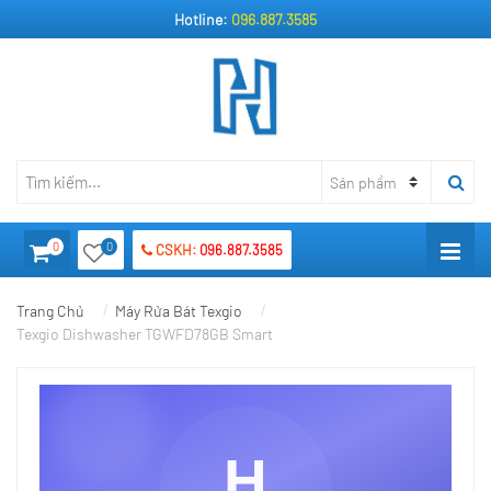
Hotline:
096.887.3585
0
0
CSKH:
096.887.3585
Trang Chủ
Máy Rửa Bát Texgio
Texgio Dishwasher TGWFD78GB Smart