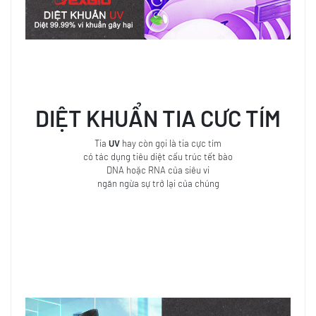
DIỆT KHUẨN
TIA CƯC TÍM
Tia
UV
hay còn gọi là tia cực tím
có tác dụng tiêu diệt cấu trúc tết bào
DNA hoặc RNA của siêu vi
ngăn ngừa sự trở lại của chúng