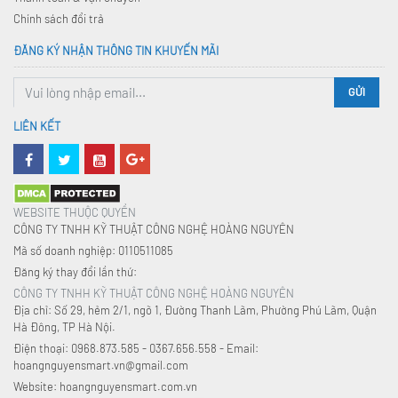
Chính sách đổi trả
ĐĂNG KÝ NHẬN THÔNG TIN KHUYẾN MÃI
GỬI
LIÊN KẾT
WEBSITE THUỘC QUYỀN
CÔNG TY TNHH KỸ THUẬT CÔNG NGHỆ HOÀNG NGUYÊN
Mã số doanh nghiệp: 0110511085
Đăng ký thay đổi lần thứ:
CÔNG TY TNHH KỸ THUẬT CÔNG NGHỆ HOÀNG NGUYÊN
Địa chỉ: Số 29, hẻm 2/1, ngõ 1, Đường Thanh Lãm, Phường Phú Lãm, Quận
Hà Đông, TP Hà Nội.
Điện thoại: 0968.873.585 - 0367.656.558 - Email:
hoangnguyensmart.vn@gmail.com
Website: hoangnguyensmart.com.vn