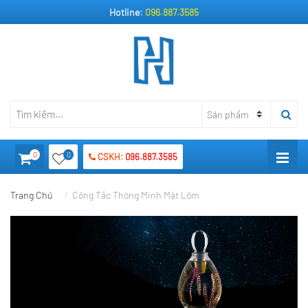
Hotline:
096.887.3585
0
0
CSKH:
096.887.3585
Trang Chủ
Công Tắc Thông Minh Mặt Lõm