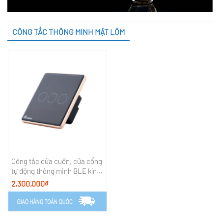
CÔNG TẮC THÔNG MINH MẶT LÕM
Công tắc cửa cuốn, cửa cổng
tự động thông minh BLE kính
phẳng
2,300,000₫