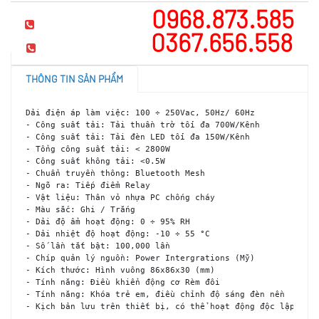
0968.873.585
Hotline tư vấn
0367.656.558
Mua hàng
THÔNG TIN SẢN PHẨM
Dải điện áp làm việc: 100 ÷ 250Vac, 50Hz/ 60Hz
- Công suất tải: Tải thuần trở tối đa 700W/Kênh
- Công suất tải: Tải đèn LED tối đa 150W/Kênh
- Tổng công suất tải: < 2800W
- Công suất không tải: <0.5W
- Chuẩn truyền thông: Bluetooth Mesh
- Ngõ ra: Tiếp điểm Relay
- Vật liệu: Thân vỏ nhựa PC chống cháy
- Màu sắc: Ghi / Trắng
- Dải độ ẩm hoạt động: 0 ÷ 95% RH
- Dải nhiệt độ hoạt động: -10 ÷ 55 °C
- Số lần tắt bật: 100,000 lần
- Chíp quản lý nguồn: Power Intergrations (Mỹ)
- Kích thước: Hình vuông 86x86x30 (mm)
- Tính năng: Điều khiển động cơ Rèm đôi
- Tính năng: Khóa trẻ em, điều chỉnh độ sáng đèn nền
- Kịch bản lưu trên thiết bị, có thể hoạt động độc lập khô