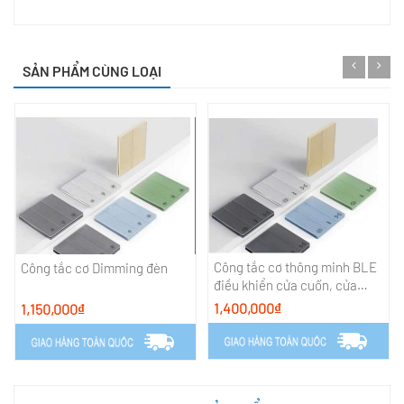
SẢN PHẨM CÙNG LOẠI
Công tắc cơ thông minh BLE
Công tắc cơ Dimming đèn
điều khiển cửa cuốn, cửa
cổng tự động có bao gồm phụ
1,400,000₫
1,150,000₫
kiện từ cửa