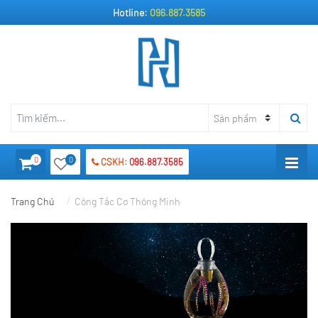
Hotline:
096.887.3585
0
0
CSKH:
096.887.3585
Trang Chủ
Công Tắc Cơ Thông Minh