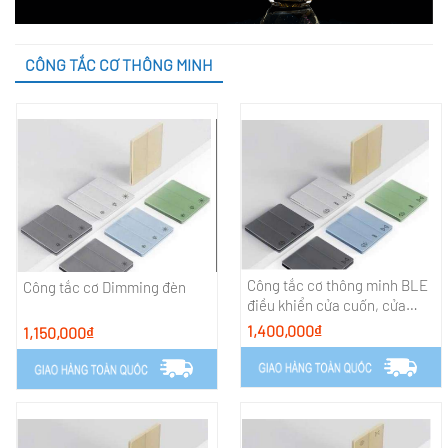
CÔNG TẮC CƠ THÔNG MINH
Công tắc cơ thông minh BLE
Công tắc cơ Dimming đèn
điều khiển cửa cuốn, cửa
cổng tự động có bao gồm phụ
1,400,000₫
1,150,000₫
kiện từ cửa