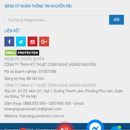
ĐĂNG KÝ NHẬN THÔNG TIN KHUYẾN MÃI
GỬI
LIÊN KẾT
WEBSITE THUỘC QUYỀN
CÔNG TY TNHH KỸ THUẬT CÔNG NGHỆ HOÀNG NGUYÊN
Mã số doanh nghiệp: 0110511085
Đăng ký thay đổi lần thứ:
CÔNG TY TNHH KỸ THUẬT CÔNG NGHỆ HOÀNG NGUYÊN
Địa chỉ: Số 29, hẻm 2/1, ngõ 1, Đường Thanh Lãm, Phường Phú Lãm, Quận
Hà Đông, TP Hà Nội.
Điện thoại: 0968.873.585 - 0367.656.558 - Email:
hoangnguyensmart.vn@gmail.com
Website: hoangnguyensmart.com.vn
Copyright © 2023. All rights reserved.